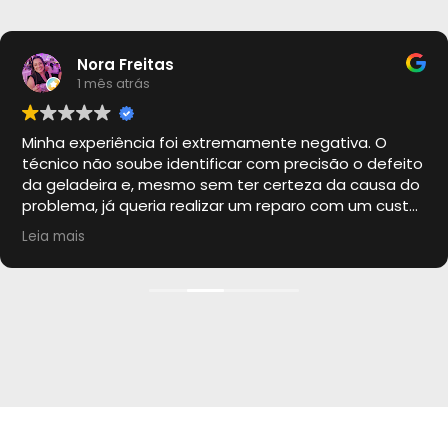
Nora Freitas
1 mês atrás
Minha experiência foi extremamente negativa. O
técnico não soube identificar com precisão o defeito
da geladeira e, mesmo sem ter certeza da causa do
problema, já queria realizar um reparo com um custo
absurdo. Faltou diagnóstico técnico e transparência.
Leia mais
No fim, desliguei a geladeira da tomada por uma
noite e, para minha surpresa, ela voltou a funcionar
perfeitamente, sem qualquer reparo.
Um bom profissional deve demonstrar conhecimento
técnico, honestidade e só indicar um conserto
quando realmente tiver certeza do problema.
Infelizmente, não foi o que aconteceu. Não
recomendo.