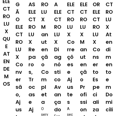
ELE
G
AS
RO
A
ELE
ELE
OR
CT
CT
Ã
ELE
LU
ELE
CT
CT
ELE
RO
RO
O
CT
X
CT
RO
RO
CT
LU
LU
ELE
RO
M
RO
LU
LU
RO
X
X
CT
LU
an
LU
X
X
LU
At
QU
RO
X
ut
X
Co
M
X
en
E
LU
Re
en
Di
rre
an
Co
di
AT
X
pa
çã
ag
çõ
ut
ns
m
EN
Co
ro
o
nó
es
en
er
en
DE
nv
s,
Co
sti
e
çã
to
to
M
er
Tr
m
co
Aj
o
Es
e
OS
sã
oc
pl
Av
us
Pr
pe
m
o,
as
et
an
te
ofi
ci
Do
Aj
e
a
ça
s
ssi
ali
mi
us
Aj
do
on
za
cíli
O
A
serv
sec