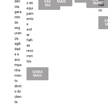
dên
SAIBA
MAIS
o do
MAIS
MAIS
nad
cia,
equi
os.
gara
pam
ntin
ento
S
do
e
M
seg
evit
uran
ar
ça,
falh
agili
as
dad
reco
e e
rren
aco
tes.
mpa
nha
SAIBA
MAIS
men
to
diret
o do
clien
te.