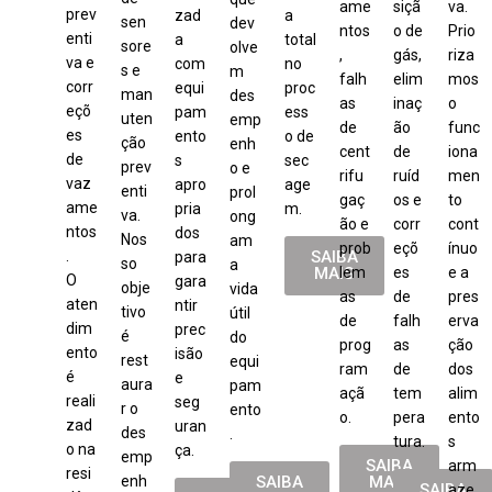
ame
siçã
va.
prev
zad
a
sen
dev
ntos
o de
Prio
enti
a
total
sore
olve
,
gás,
riza
va e
com
no
s e
m
falh
elim
mos
corr
equi
proc
man
des
as
inaç
o
eçõ
pam
ess
uten
emp
de
ão
func
es
ento
o de
ção
enh
cent
de
iona
de
s
sec
prev
o e
rifu
ruíd
men
vaz
apro
age
enti
prol
gaç
os e
to
ame
pria
m.
va.
ong
ão e
corr
cont
ntos
dos
Nos
am
prob
eçõ
ínuo
.
SAIBA
para
so
a
MAIS
lem
es
e a
O
gara
obje
vida
as
de
pres
aten
ntir
tivo
útil
de
falh
erva
dim
prec
é
do
prog
as
ção
ento
isão
rest
equi
ram
de
dos
é
e
aura
pam
açã
tem
alim
reali
seg
r o
ento
o.
pera
ento
zad
uran
des
.
tura.
s
o na
ça.
emp
SAIBA
arm
resi
enh
SAIBA
MAIS
SAIBA
aze