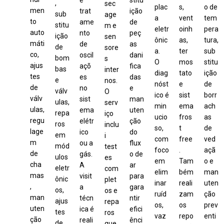
,
sec
plac
s,
o de
men
trat
ição
sub
age
a
vent
tem
to
ame
de
stitu
m e
eletr
oinh
pera
auto
nto
peç
ição
sen
ônic
as,
tura,
máti
de
as
de
sore
a.
ter
sub
co,
oscil
dani
bom
s
O
mos
stitu
ajus
açõ
fica
bas
inter
diag
tato
ição
tes
es
das
e
nos.
nóst
e
de
de
no
e
válv
O
ico é
sist
borr
válv
sist
man
ulas,
serv
min
ema
ach
ulas,
ema
uten
repa
iço
ucio
fros
as
regu
elétr
ção
ros
inclu
so,
t
de
lage
ico
do
em
i
com
free
ved
m
ou a
flux
mód
test
foco
.
açã
de
gás.
o de
ulos
es
em
Tam
o e
cha
A
ar
eletr
com
elim
bém
man
mas
visit
para
ônic
plet
inar
reali
uten
,
a
gara
os,
os e
ruíd
zam
ção
man
técn
ntir
ajus
repa
os,
os
prev
uten
ica é
efici
tes
ros
vaz
repo
enti
ção
reali
ênci
de
que