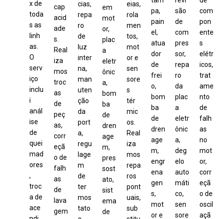
x de
cias,
eias,
cap
em
pa,
são
com
toda
repa
rola
acid
mot
pain
de
pon
s as
ro
men
ade
or,
el,
com
ente
linh
de
tos,
s.
plac
atua
pres
s
as.
luz
mot
Real
a
dor
sor,
elétr
O
inter
or e
iza
eletr
de
repa
icos,
serv
na,
sen
mos
ônic
frei
ro
trat
iço
man
sore
troc
a,
o,
da
ame
inclu
uten
s
as
bom
bom
plac
nto
i
ção
tér
de
ba
ba
a
de
anál
da
mic
peç
de
de
eletr
falh
ise
port
os.
as,
dren
dren
ônic
as
de
a,
Real
corr
age
age
a,
no
quei
regu
iza
eçã
m,
m,
deg
mot
mad
lage
mos
o de
pres
engr
elo
or,
ores
m
repa
falh
sost
ena
auto
corr
,
de
ros
as
ato,
gen
máti
eçã
troc
ter
pont
de
sist
s,
co,
o de
a de
mos
uais,
lava
ema
mot
sen
oscil
ace
tato
sub
gem
de
or e
sore
açã
ndi
e
stitu