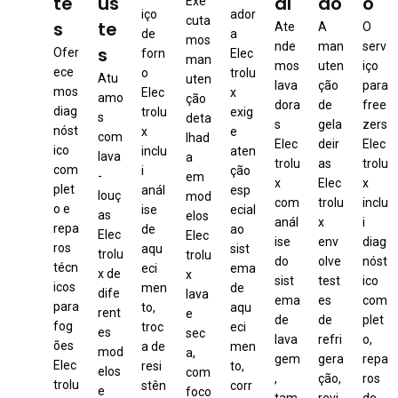
te
us
al
do
o
Exe
iço
ador
cuta
s
te
Ate
A
O
de
a
mos
nde
man
serv
s
Ofer
forn
Elec
man
mos
uten
iço
ece
o
trolu
Atu
uten
lava
ção
para
mos
Elec
x
amo
ção
dora
de
free
diag
trolu
exig
s
deta
s
gela
zers
nóst
x
e
com
lhad
Elec
deir
Elec
ico
inclu
aten
lava
a
trolu
as
trolu
com
i
ção
-
em
x
Elec
x
plet
anál
esp
louç
mod
com
trolu
inclu
o e
ise
ecial
as
elos
anál
x
i
repa
de
ao
Elec
Elec
ise
env
diag
ros
aqu
sist
trolu
trolu
do
olve
nóst
técn
eci
ema
x de
x
sist
test
ico
icos
men
de
dife
lava
ema
es
com
para
to,
aqu
rent
e
de
de
plet
fog
troc
eci
es
sec
lava
refri
o,
ões
a de
men
mod
a,
gem
gera
repa
Elec
resi
to,
elos
com
,
ção,
ros
trolu
stên
corr
e
foco
tam
revi
de