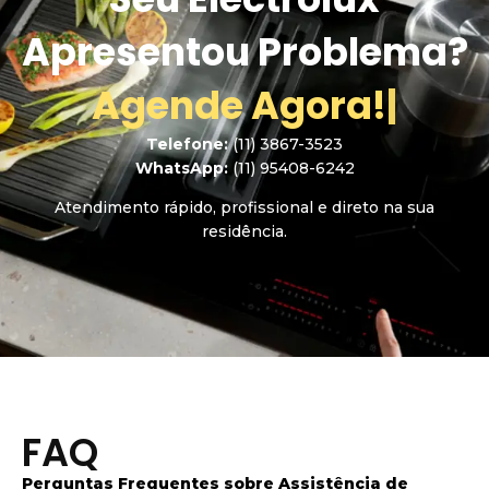
Apresentou Problema?
A
g
e
n
d
e
A
g
o
r
a
!
|
Telefone:
(11) 3867-3523
WhatsApp:
(11) 95408-6242
Atendimento rápido, profissional e direto na sua
residência.
FAQ
Perguntas Frequentes sobre Assistência de